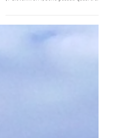
E la testimonianza è questa: Dio ci ha dato
la vita eterna, e questa vita è nel Suo Figlio
(1 Giovanni 5:11) Sono passati quasi tre
mesi...