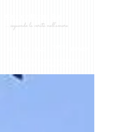
Calvary Roma Sud
... seguendo la verità nell'amore
EVENTI
HOME
CHI SIAMO
PRIVACY
Calvary Roma Sud è una chiesa biblica
associata con Calvary Chapel